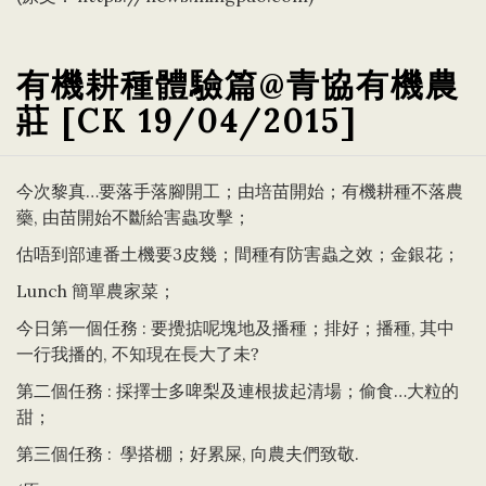
有機耕種體驗篇@青協有機農
莊 [CK 19/04/2015]
今次黎真…要落手落腳開工；由培苗開始；有機耕種不落農
藥, 由苗開始不斷給害蟲攻擊；
估唔到部連番土機要3皮幾；間種有防害蟲之效；金銀花；
Lunch 簡單農家菜；
今日第一個任務 : 要攪掂呢塊地及播種；排好；播種, 其中
一行我播的, 不知現在長大了未?
第二個任務 : 採擇士多啤梨及連根拔起清場；偷食…大粒的
甜；
第三個任務 : 學搭棚；好累屎, 向農夫們致敬.