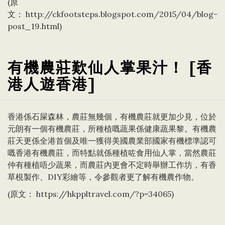
(原
文：
http://ckfootsteps.blogspot.com/2015/04/blog-
post_19.html
)
有機農莊歎仙人掌果汁！ [香
港人遊香港]
香港係石屎森林，農莊無幾個，有機農莊就更加少見，位於
元朗有一個有機農莊，所種植嘅蔬果係健康蔬果黎。有機農
莊天更係全港首個及唯一獲得美國農業部國家有機標準認可
嘅香港有機農莊，而特點就係種植咗食用仙人掌，當然農莊
仲有種植唔少蔬果，而農莊內更會不定時舉辦工作坊，有香
草梘製作、DIY彩繪等，令參觀者更了解有機農作物。
(原文：
https://hkppltravel.com/?p=34065
)