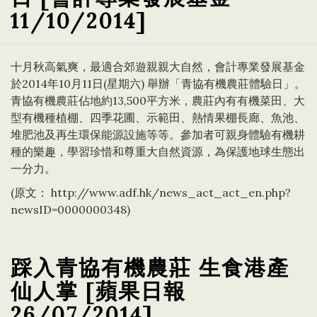
11/10/2014]
十月秋高氣爽，最適合郊遊親親大自然，會計專業發展基金
於2014年10月11日(星期六) 舉辦「青協有機農莊體驗日」。
青協有機農莊佔地約13,500平方米，農莊內有有機菜田、大
型有機種植棚、四季花圃、示範田、熱情果棚長廊、魚池、
堆肥池及再生環保能源設施等等。參加者可親身體驗有機耕
種的樂趣，學習珍惜和尊重大自然資源，為保護地球生態出
一分力。
(原文：
http://www.adf.hk/news_act_act_en.php?
newsID=0000000348
)
踩入青協有機農莊 生食港產
仙人掌 [蘋果日報
26/07/2014]