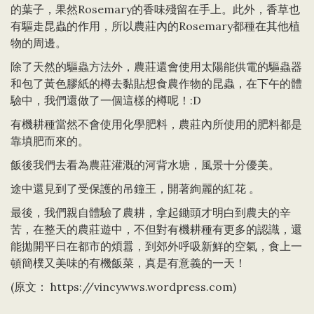
的葉子，果然Rosemary的香味殘留在手上。此外，香草也
有驅走昆蟲的作用，所以農莊內的Rosemary都種在其他植
物的周邊。
除了天然的驅蟲方法外，農莊還會使用太陽能供電的驅蟲器
和包了黃色膠紙的樽去黏貼想食農作物的昆蟲，在下午的體
驗中，我們還做了一個這樣的樽呢！:D
有機耕種當然不會使用化學肥料，農莊內所使用的肥料都是
靠填肥而來的。
飯後我們去看為農莊灌溉的河背水塘，風景十分優美。
途中還見到了受保護的吊鐘王，開著絢麗的紅花 。
最後，我們親自體驗了農耕，拿起鋤頭才明白到農夫的辛
苦，在整天的農莊遊中，不但對有機耕種有更多的認識，還
能拋開平日在都市的煩囂，到郊外呼吸新鮮的空氣，食上一
頓簡樸又美味的有機飯菜，真是有意義的一天！
(原文：
https://vincywws.wordpress.com
)