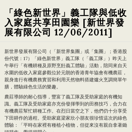
「綠色新世界」義工隊與低收
入家庭共享田園樂 [新世界發
展有限公司 12/06/2011]
新世界發展有限公司（「新世界集團」或「集團」；香港股
份代號：17）「綠色新世界」義工隊（「義工隊」）昨天上
午舉行「有機耕種及原野烹飪義工體驗」活動，陪同來自天
水圍的低收入家庭參觀位於元朗的香港青年協會有機農莊，
親身進行有機農務實習和利用天然物料搭建爐火烹調簡單午
膳，體驗綠色生活的樂趣。
農莊導師的耐心指導，豐富了義工隊及受助家庭的有機知
識。義工隊及受助家庭亦充份發揮學到的田務技巧，合力在
有機農莊幫忙耕種工作。在烈日當空之下，他們仍十分享受
下田耕作的過程。受助家庭梁家欣小朋友很珍惜這次的綠色
體驗：「平時在家裡有種植小植物，但從來沒有親自拿著鋤