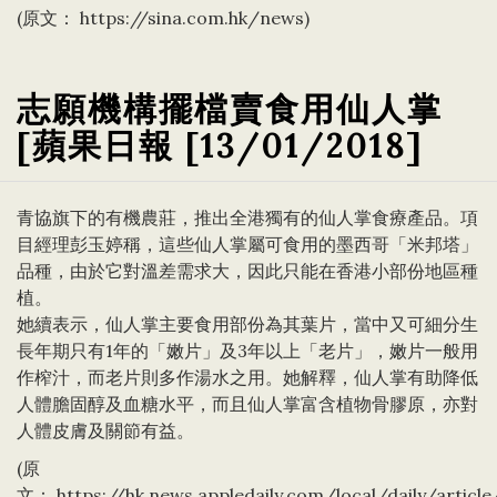
(原文：
https://sina.com.hk/news
)
志願機構擺檔賣食用仙人掌
[蘋果日報 [13/01/2018]
青協旗下的有機農莊，推出全港獨有的仙人掌食療產品。項
目經理彭玉婷稱，這些仙人掌屬可食用的墨西哥「米邦塔」
品種，由於它對溫差需求大，因此只能在香港小部份地區種
植。
她續表示，仙人掌主要食用部份為其葉片，當中又可細分生
長年期只有1年的「嫩片」及3年以上「老片」，嫩片一般用
作榨汁，而老片則多作湯水之用。她解釋，仙人掌有助降低
人體膽固醇及血糖水平，而且仙人掌富含植物骨膠原，亦對
人體皮膚及關節有益。
(原
文：
https://hk.news.appledaily.com/local/daily/artic