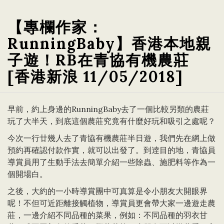
【專欄作家：
RunningBaby】香港本地親
子遊！RB在青協有機農莊
[香港新浪 11/05/2018]
早前，約上身邊的RunningBaby去了一個比較另類的農莊
玩了大半天，到底這個農莊究竟有什麼好玩和吸引之處呢？
今次一行廿幾人去了青協有機農莊半日遊，我們先在網上做
預約再確認付款作實，就可以出發了。到逹目的地，青協員
導賞員用了生動手法去簡單介紹一些除蟲、施肥料等作為一
個開場白。
之後，大約的一小時導賞團中可真算是令小朋友大開眼界
呢！不但可近距離接觸植物，導賞員更會帶大家一邊遊走農
莊，一邊介紹不同品種的菜果，例如：不同品種的羽衣甘