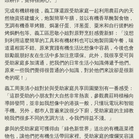
頭耕作，覺得很開心。」
完成有機耕種後，義工隊還跟受助家庭一起利用農莊內的天
然物資搭建爐火，炮製簡單午膳，並以有機香草醃製食物，
烹調有機香草烤雞、焗薯仔蛋、洋葱蛋、粟米和自行搓麪粉
烤焗麪包等。義工區思敬小姐對原野烹飪感覺新鮮：「沒想
到利用這麼簡單的工具和有機材料也可以炮製田園午餐，味
道還相當不錯。原來實踐有機生活比想像中容易，今後也會
鼓勵親朋好友在生活中多加注意環保。此外，我很享受可與
受助家庭多加溝通，把我們的日常生活小知識傳遞予他們。
原來一些我們覺得很普通的小知識，對於他們來說卻是很新
奇的呢！」
義工周美清小姐對於與受助家庭共享田園樂別有一番感受：
「這群受助的小朋友對大自然非常熱衷，參觀農莊時積極向
導師發問，並非如我想像中的港孩一般，只懂玩電玩和智能
手機。另外，都巿人普遍來說很少下廚，受助家庭的主婦教
曉我們很多不同的烹調方法，令我們得益不淺。」
參與的受助家庭可獲得由「綠色新世界」送出的有機蔬菜禮
物包，讓他們把有機生活帶回家裡。受助家庭的燦爛笑容讓