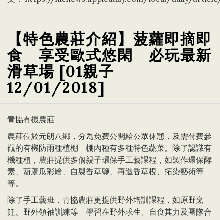
【特色農莊介紹】菠蘿即摘即
食 享受歐式悠閑 必玩最新
滑草場 [01親子
12/01/2018]
青協有機農莊
農莊位於元朗八鄉，分為免費公開給公眾休憩，及需付費參
觀的有機防雨種植棚，棚內種有多種特色蔬菜。除了認識有
機種植，農莊提供多個親子環保手工藝課程，如製作環保酵
素、葫蘆瓜彩繪、自製香草鹽、再造香草梘、拓染藝術等
等。
除了手工藝班，青協農莊更提供野外培訓課程，如原野烹
飪、野外領袖訓練等，學習在野外求生、自食其力及團隊合