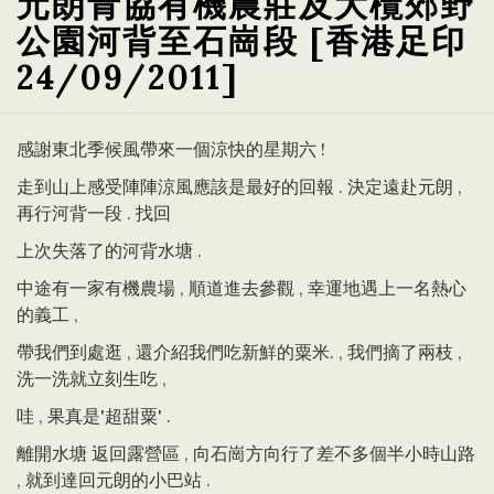
元朗青協有機農莊及大欖郊野
公園河背至石崗段 [香港足印
24/09/2011]
感謝東北季候風帶來一個涼快的星期六 !
走到山上感受陣陣涼風應該是最好的回報 . 決定遠赴元朗 ,
再行河背一段 . 找回
上次失落了的河背水塘 .
中途有一家有機農場 , 順道進去參觀 , 幸運地遇上一名熱心
的義工 ,
帶我們到處逛 , 還介紹我們吃新鮮的粟米. , 我們摘了兩枝 ,
洗一洗就立刻生吃 ,
哇 , 果真是'超甜粟' .
離開水塘 返回露營區 , 向石崗方向行了差不多個半小時山路
, 就到達回元朗的小巴站 .