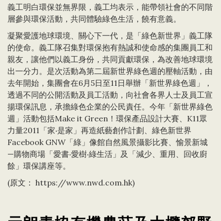
義工明白環保並無界限，義工均表示，能帶領社會的不同階
層參與環保活動，共同體驗綠色生活，饒有意義。
凝聚愛護地球環境、關心下一代，是「綠色新世界」義工隊
的使命。義工隊召集對環保抱有熱誠和使命感的集團員工和
親友，讓他們以義工身份，共同貢獻環保，為改善地球環境
出一分力。是次活動為第二屆新世界綠色週的壓軸活動，由
去年開始，集團會在6月5日至11日舉辦「新世界綠色週」，
透過不同的公開活動及員工活動，向社會各界人士及員工宣
揚環保訊息，承擔綠色企業的公民責任。今年「新世界綠色
週」活動包括Make it Green！環保產品設計大賽、K11眾
力量2011「家‧是家」再造紙藝創作計劃、綠色新世界
Facebook GNW「綠」像館自然風景攝影比賽、愉景新城
—購物商場「愛書‧愛樹‧綠生活」及「減少、重用、回收廚
餘」環保講座等。
(原文：
https://www.nwd.com.hk
)