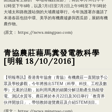
12時至下午8時，以及7月1日至7月2日上午9時至下午5時於
大埔太和路救護站側的大埔農墟舉行。今年漁護署亦邀請了
本港各區包括中環、美孚的有機農墟參與西瓜節，展銷有機
農作物。
(原文：
https://news.mingpao.com
)
青協農莊藉馬糞發電教科學
[明報 18/10/2016]
【明報專訊】香港青年協會（青協）有機農莊一直開放予公
眾及學校參觀，今年將推出STEM（科學、科技、工程及數
學）元素的活動，如利用馬糞的細菌分解活動產生熱能發
電、測試水質等。農莊將於本月22日及30日舉行「教育界
伙伴開放日」，帶領教師遊覽農莊及介紹STEM項目。
https://news.mingpao.com
)
(原文：