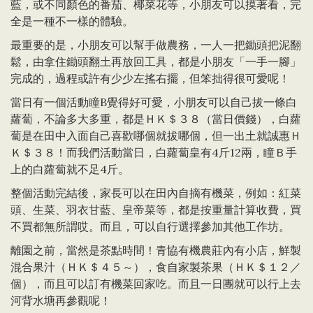
藍，或不同顏色的番茄、椰菜花等，小朋友可以摸著看，完
全是一種不一樣的體驗。
最重要的是，小朋友可以幫手做農務，一人一把鋤頭把泥翻
鬆，由拿住鋤頭翻土再放回工具，都是小朋友「一手一腳」
完成的，過程或許有少少左搖右擺，但笨拙得很可愛呢！
當日有一個活動瞳B覺得好可愛，小朋友可以自己拔一條白
蘿蔔，不論多大多重，都是ＨＫ＄３８（當日價錢），白蘿
蔔是在田中入面自己喜歡哪個就拔哪個，但一出土就誠惠Ｈ
Ｋ＄３８！而我們活動當日，白蘿蔔皇有4斤12兩，瞳Ｂ手
上的白蘿蔔就不足4斤。
整個活動完結後，家長可以在田內自摘有機菜，例如：紅菜
頭、生菜、羽衣甘藍、皇帝菜等，都是按重量計算收費，買
不買都無所謂哎。而且，可以自行選擇參加其他工作坊。
離園之前，當然是茶點時間！青協有機農莊內有小店，鮮製
混合果汁（ＨＫ＄４５～），食自家製茶果（ＨＫ＄１２／
個），而且可以訂有機菜回家吃。而且一日團就可以行上去
河背水塘再參觀呢！