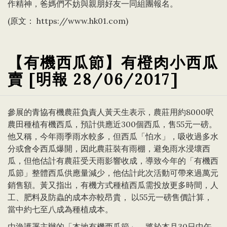
作精神，爸媽們不妨與親朋好友一同組團報名。
(原文：
https://www.hk01.com
)
【有機西瓜節】有橙肉小西瓜
賣 [明報 28/06/2017]
參展的青協有機農莊負責人黃天生表示，農莊用約8000呎
農田種植有機西瓜，預計供應近300個西瓜，售55元一磅。
他又稱，今年雨季雨水較多，但西瓜「怕水」，吸收過多水
分或會令西瓜爆開，因此農莊裝有雨棚，避免雨水浸壞西
瓜，但他估計有農莊受天雨影響收成，導致今年的「有機西
瓜節」整體西瓜供應量減少，他估計此次活動可帶來過萬元
銷售額。黃又指出，有機方式種植西瓜需投放更多時間，人
工、肥料及防蟲的成本亦較昂貴， 以55元一磅售價計算，
當中約七至八成為種植成本。
由漁護署主辦的「本地有機西瓜節」，將於本月30日中午