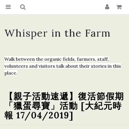
Whisper in the Farm
Walk between the organic fields, farmers, staff,
volunteers and visitors talk about their stories in this
place.
【親子活動速遞】復活節假期
「獵蛋尋寶」活動 [大紀元時
報 17/04/2019]