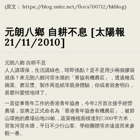
(原文：
https://blog.xuite.net/flora700712/hkblog
)
元朗八鄉 自耕不息 [太陽報
21/11/2010]
元朗八鄉 自耕不息
人人講環保，生活講綠色，咁即係點？是不是用少兩個膠袋
就係？來元朗八鄉河背水塘的「青協有機農莊」，透過種瓜
摘菜、磨豆漿、製作再造紙等親身體驗，你或者就會明白，
甚麼叫愛惜地球了。
一直從事青年工作的香港青年協會，今年2月首次接手經營
農場，並將之正式命名為「香港青年協會有機農莊」，被群
山環抱的農場佔地20畝，蔬菜種植面積達到7,300平方米，
背靠河背水塘，平日不少行山客、學校團體等亦遠道而來參
觀一番。