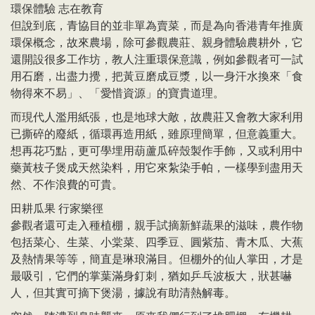
環保體驗 志在教育
但說到底，青協目的並非單為賣菜，而是為向香港青年推廣
環保概念，故來農場，除可參觀農莊、親身體驗農耕外，它
還開設很多工作坊，教人注重環保意識，例如參觀者可一試
用石磨，出盡力攪，把黃豆磨成豆漿，以一身汗水換來「食
物得來不易」、「愛惜資源」的寶貴道理。
而現代人濫用紙張，也是地球大敵，故農莊又會教大家利用
已撕碎的廢紙，循環再造用紙，雖原理簡單，但意義重大。
想再花巧點，更可學埋用葫蘆瓜碎殼製作手飾，又或利用中
藥黃枝子煲成天然染料，用它來紮染手帕，一樣學到盡用天
然、不作浪費的可貴。
田耕瓜果 行家樂徑
參觀者還可走入種植棚，親手試摘新鮮蔬果的滋味，農作物
包括菜心、生菜、小棠菜、四季豆、圓紫茄、青木瓜、大蕉
及熱情果等等，簡直是琳琅滿目。但棚外的仙人掌田，才是
最吸引，它們的掌葉滿身釘刺，猶如乒乓波板大，狀甚嚇
人，但其實可摘下煲湯，據說有助清熱解毒。