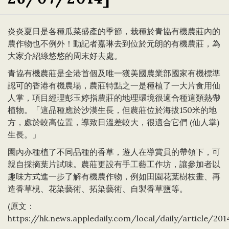
炎炎夏日是各種瓜菜盛產的季節，栽種於青協有機農莊內的
農作物也不例外！動記者嘉琳去到位於元朗的有機農莊，為
大家介紹綠悠悠的周末好去處。
青協有機農莊是全港首個及唯一獲美國農業部國家有機標準
認可的香港有機農場，農莊特點之一是種植了一大片食用仙
人掌，項目經理彭玉婷指農莊的地理環境很適合種這類熱帶
植物。「這品種應於沙漠生長，但農莊位於海拔150米的地
方，處於較高位置，導致日溫差較大，很適合它們 (仙人掌)
生長。」
園內亦種植了不同品種的香草，遊人在導賞員的帶領下，可
親自採摘葉片試味。農莊更設有手工藝工作坊，讓參加者以
趣味方式進一步了解有機農作物，例如田園花葉樹枝畫、再
造香草梘、花染藝術、拓染藝術、自製香草鹽等。
(原文：
https://hk.news.appledaily.com/local/daily/article/20