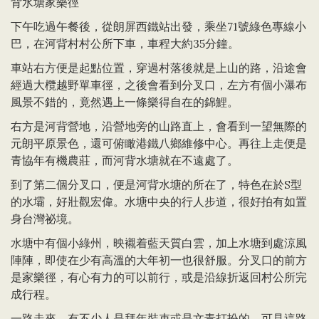
背水塘家樂徑
下午吃過午餐後，從朗屏西鐵站出發，乘坐71號綠色專線小
巴，在河背村村公所下車，車程大約35分鐘。
車站右方便是起點位置，穿過村落後就是上山的路，沿途會
經過大欖越野單車徑，之後會看到分叉口，左方有個小瀑布
風景不錯的，竟然遇上一條樂得自在的錦鯉。
右方是河背營地，沿營地旁的山路直上，會看到一望無際的
元朗平原景色，還可俯瞰港鐵八鄉維修中心。再往上走便是
青協年有機農莊，而河背水塘就在不遠處了。
到了第二個分叉口，便是河背水塘的所在了，特色在於S型
的水壩，好壯觀宏偉。水塘中央的行人步道，很好拍有如置
身台灣祕境。
水塘中有個小綠州，映襯着藍天質白雲，加上水塘到處涼風
陣陣，即使在少有高溫的大年初一也很舒服。分叉口的前方
是家樂徑，有心有力的可以前行，或是沿線折返回村公所完
成行程。
一路走來，有不少人是拜年裝束或是文青打扮的，可見這路