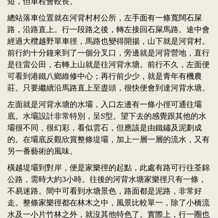
短，但車程會較長。
總站落車位置就在河背村村公所，左手面有一條寬闊石屎
路，沿路直上。行一段路之後，轉左接回石屎馬路。途中會
經過大欖越野單車徑，馬路也變得開揚，山下就是河背村。
前行約十分鐘來到了一個分叉口，旁邊就是河背營地，直行
是往雷公田，右轉上山就是往河背水塘。前行不久，左面便
可看到港鐵八鄉維修中心；再行前少少，就是青年有機農
莊。只要繼續沿馬路直上至盡頭，很快便會到達河背水塘。
左面就是河背水塘的水壩，入口左邊有一條小徑可通往壩
底。水壩設計非常特別，呈S型。望下去的感覺跟其他的水
壩很不同，很幻彩，看似雲石，但應該是由鐵鏽及泥劃成
的。在壩底反觀欣賞整條堤壩，加上一層一層的流水，又有
另一番藝術的風味。
橫越堤壩到對岸，便是家樂徑的起點，此處有路可行往荃錦
公路，需時大約3小時。往後的河背水塘家樂徑只有一條，
不易迷路。間中可看到水塘景色，路面都是泥路，非常好
走。整條家樂徑都在林木之中，風景比較單一，除了小橋流
水及一小片竹林之外，就沒其他特色了。實際上，行一圈也