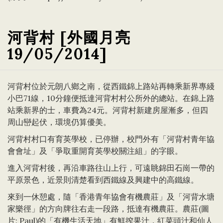
河背村 [外國月亮
19/05/2014]
河背村位於元朗八鄉之南，從西鐵錦上路站再轉乘新界專綫
小巴71線，10分鐘便抵達河背村村公所外的總站。在錦上路
站乘新界的士，車費為24元。河背村新建房屋漸多，但四
周山巒起伏，環境仍算優美。
河背村村口有育英學校，已停辦，校門外有「河背村青年協
會會址」及「爭取重開育英學校關注組」的字眼。
進入河背村後，再沿車路往山上行，可遠眺錦田石崗一帶的
平原景色，近景則清楚看到西鐵線及興建中的高鐵線。
來到一休憩處，隨「香港青年協會有機農莊」及「河背水塘
家樂徑」的方向牌往右走一段路，抵達有機農莊。農莊(圖
片: Paul)的「有機生活天地」有鮮搾果汁，紅菜頭汁和仙人