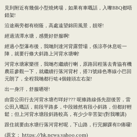
見到附近有幾個小型燒烤場，如果有車嘅話，入嚟BBQ都唔
錯架!
沿途兩旁都有樹蔭，高處遠望錦田風景，靚呀!
經過清潭水塘，感覺好舒服啊!
經過小型瀑布後，我哋到達河背露營場，係涼亭休息咗一
陣，就要行條大斜路上河背水塘喇!
河背水塘家樂徑，我哋冇繼續行喇，原路回程落去青協有機
農莊參觀一下，就繼續行落河背村，搭71號綠色專線小巴回
元朗了，全程我哋都行咗4個鐘頭左右架!
出一身汗，舒服哂呀!
由雷公田行去河背水塘冇咩好??? 呢條路線係先甜後苦，雷
公田入嘅話，前段平路多，中段雖然有段小斜路，但都好輕
鬆；但上河背水塘段斜路較高，有少少辛苦架!(對我嚟講)
跟住就要由水塘行落河背村呢，下山路，行完腳踝有D痛囉!
(原文：
https://hk.news.yahoo.com
)