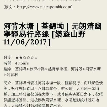
(原文：
http://www.nicespotshk.com
)
河背水塘 | 荃錦坳 | 元朗清幽
寧靜易行路線 [樂遊山野
11/06/2017]
難度：★★☆☆☆☆
時間：4 hours
路線：荃錦坳➢狹窄小路➢越野單車徑。河背段➢河背水塘
➢河背村
簡介：荃錦坳出發往河背水塘一段，輕鬆易行，而且景色優
美，對住整個錦田十八鄕既景色，雞公嶺、大刀屻一帶山
脈。加上整段路都係在大樹下，就算係炎炎夏日之下，都唔
算話覺得皓熱。最後黎到河背水塘，水壩是影靚相既好地
方，人煙稀少對影相黎講最好不過。