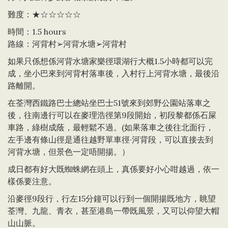
難度：★☆☆☆☆☆
時間：1.5 hours
路線：河背村➢河背水塘➢河背村
如果只係想係河背水塘家樂徑環湖行大概1.5小時都可以完
成，坐小巴來到河背村落車後，入村行上河背水塘，最後沿
路離開。
在荃灣西鐵路巴士總站坐巴士51號來到郊野公園站落車之
後，往南邊行可以在麥理浩徑第9段開始，初段黎都係石屎
車路，綠樹成蔭，最輕鬆不過。(如果落車之後往北面行，
左手邊有條山徑是通往越野單車徑·河背段，可以直接去到
河背水塘，但景色一定唔開揚。）
成日都有好大既蜘蛛網在頭上，真係要好小心咁越過，依一
樣係要注意。
沿麥徑9段行，行左15分鐘可以行到一個開揚既地方，眺望
荃灣、九龍、青衣，甚至港島一帶既風景，又可以仰望大帽
山山脈。