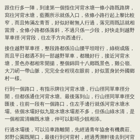
跟住行多一陣，到達第一個指住河背水塘一條小路既路牌，
寫往河背水塘，藍圈所示就係入口，依條小路行起上黎比較
窄，而且怖滿左青苔，好似好耐無人行過，落完雨既話就相
當滑，全條小路都係落斜，不過只係一少段，好快走到越野
單車徑·河背段，往左手方向西邊行。
接住越野單車徑，整段路都係沿山腰平坦咁行，綠樹成蔭，
而且平日都遇不到一部越野單車，都幾好行，接近河背水
塘，景色亦都相常開揚，整個錦田十八鄕既景色，雞公嶺、
大刀屻一帶山脈，完完全全程現在眼前，好似置身於外國鄉
村一樣。
行到一個路口，有指示牌往河背水塘，行山徑同單車徑分
開，但都係通住河背水塘。最後落到山，行山徑同單車徑交
匯後，往前一段有一個路口，住左手邊行就係河背水塘水
壩。依個水壩好似九龍水塘水壩差不多，但係山綠水清，是
一個相當清幽既水塘，仲可以影唔少靚相添。
行過水壩後，可以沿車路離開，先經過青年協會有機農莊、
郊野公園既閘口，最後行到河背村，經過秀溯軒後去到河背