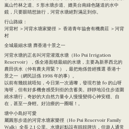
嵐山竹林之道、S 形水塘步道、媲美台南綠色隧道的水中
鏡，只要眼睛想旅行，河背水塘絕對滿足到你。
行山路線：
河背村 ＞河背水塘家樂徑 ＞ 香港青年協會有機農莊 ＞河背
村
全城最細水塘 膺香港十景之一
河背水塘的正名叫河背灌溉水塘（Ho Pui Irrigation
Reservoir），係全港面積最細的水塘，主要為新界西北的
農田供水（仲有農夫用緊？），最把炮係曾經獲選 香港十
景之一（網民話係 1998 年的事）。
以前有幾靚就唔知，今日第一次過嚟，發現冇搶 fo 的山呀
海呀，但有好多機會感受到佢的含蓄美。靜靜地沿住步道圍
繞水塘行，奇妙的大自然力量令人慢慢變得心神安穩、自
在，甚至一身輕。好治療的一圈喔！。
塘中小島好可愛
屬圓形步道的河背水塘家樂徑（Ho Pui Reservoir Family
Walk）全長 2.1 公里。水塘起點設有靚靚牌坊，但遊人通常