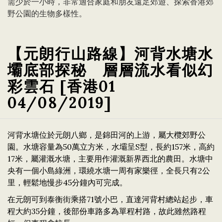
需少於一小時，非常適合家庭和朋友遠足郊遊、探索香港郊
野公園的生物多樣性。
【元朗行山路線】河背水塘水
壩底部探秘 層層流水看似幻
彩雲石 [香港01
04/08/2019]
河背水塘位於元朗八鄉，是錦田河的上游，屬大欖郊野公
園。水塘容量為50萬立方米，水壩呈S型，長約157米，高約
17米，屬灌溉水塘，主要用作灌溉新界西北的農田。水塘中
央有一個小島綠洲，環繞水塘一周有家樂徑，全長只有2公
里，輕鬆地慢步45分鐘內可完成。
在元朗可到泰衡街乘搭71號小巴，直達河背村總站起步，車
程大約35分鐘，後部份車路多為單程村路，故此雖然路程