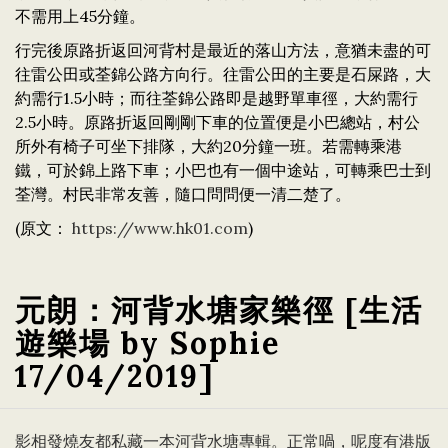
不需用上45分鐘。
行完後原路折返回河背村是最近的落山方法，意猶未盡的可
往雷公田或荃錦公路方向行。往雷公田的主要是石屎路，大
約需行1.5小時；而往荃錦公路即是越野單車徑，大約需行
2.5小時。原路折返回剛剛下車的位置便是小巴總站，村公
所外有椅子可坐下排隊，大約20分鐘一班。若需轉乘港
鐵，可於錦上路下車；小巴也有一個中途站，可轉乘巴士到
荃灣。村民非常友善，隨口問問便一清二楚了。
(原文：
https://www.hk01.com
)
元朗：河背水塘家樂徑 [生活
遊樂場 by Sophie
17/04/2019]
影相發燒友都私藏一本河背水塘專輯。正常喎，呢度有港版