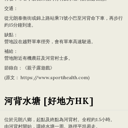
交通：
從元朗泰衡街或錦上路站乘71號小巴至河背命下車，再步行
約15分鐘到達。
缺點：
營地設在越野單車徑旁，會有單車高速駛過。
補給：
營地附近有機農莊及河背村士多。
節錄自：《親子露遊戲》
(原文：
https://www.sportihealth.com
)
河背水塘 [好地方HK]
位於元朗八鄉，起點及終點為河背村。全程約1.5小時。
由河背村開始，環繞水塘一周。路徑平坦易走。