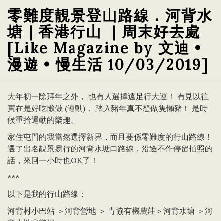
零難度靚景登山路線．河背水
塘｜香港行山 ｜周末好去處
[Like Magazine by 文迪 •
漫遊 • 慢生活 10/03/2019]
大年初一除拜年之外， 也有人選擇遠足行大運！ 有見以往
實在是好吃懶做 (運動)， 踏入豬年真不想做隻懶豬！ 是時
候重拾運動的樂趣。
家住屯門的我當然選擇新界，而且要係零難度的行山路線！
選了出名靚景易行的河背水塘口路線，沿途不作停留拍照的
話，來回一小時也OK了！
***
以下是我的行山路線：
河背村小巴站 ＞河背營地 ＞ 青協有機農莊＞河背水塘 ＞河