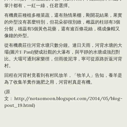
掌汁都有，一紅一綠，任君選擇。
有機農莊種植多種菜蔬，還有熱情果棚，剛開花結果，果實
的外型沒有甚麼特別，但花朵卻很別緻，雌蕊的柱頭有3個
分裂，雄蕊有5個黃色花藥，還有逾百條花絲，構成像帽又
像鐘的外型。
從有機農莊往河背水塘只數分鐘。連日天雨，河背水塘的大
壩(圖片1: Paul)變成壯觀的大瀑布，與平靜的水塘成強烈對
比。大壩可通到家樂徑，但雨後泥濘，寧可從原路折返河背
村。
回程在河背村竟看到有村民放羊，「牧羊人」告知，養羊是
為了收集羊糞作施肥之用，河背村真是有機。
(原
文：
http://notsomoon.blogspot.com/2014/05/blog-
post_19.html
)