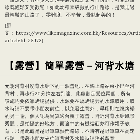
線既輕鬆又受歡迎！如此幼稚園級數的行山路線，是我走過
最輕鬆的山路了， 零難度、不辛苦，景觀超美的！
(原
文：
https://www.likemagazine.com.hk/Resources/Artic
articleId=38372
)
【露營】簡單露營－河背水塘
元朗河背村沏背水塘下的一涸營地，在錦上路站乘小巴至河
背村，再步行20分鐘左右到達。此處劃定營位兩個，所有
設施均要依靠烤場提供，水源要在燒烤場旁的水潭取用，取
水時請不要帶小朋友前往，以免發生意外，旱廁則在燒烤楊
的另一喘。個人認為尚算適台親子露營，附近河背水塘風景
秀麗，是拍攝的好地方，而途中的有機縷莊亦可作親子教
育，只是此處是越野單車熱門路線，不時有越野單車在高速
行駛，帶著小朋友來往河背村及水塘時請務必留意。