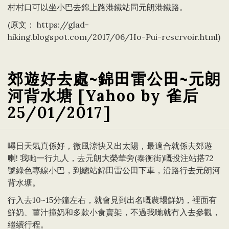
村村口可以坐小巴去錦上路港鐵站同元朗港鐵路。
(原文：
https://glad-
hiking.blogspot.com/2017/06/Ho-Pui-reservoir.html
)
郊遊好去處~錦田雷公田~元朗
河背水塘 [Yahoo by 雀后
25/01/2017]
噚日天氣真係好，微風涼快又出太陽，最適合就係去郊遊
喇! 我哋一行九人，去元朗大榮華旁(泰衡街)嘅投注站搭72
號綠色專線小巴，到總站錦田雷公田下車，沿路行去元朗河
背水塘。
行入去10~15分鐘左右，就會見到出名嘅農場鮮奶，裡面有
鮮奶、薑汁撞奶和多款小食賣架，不過我哋就冇入去參觀，
繼續行程。