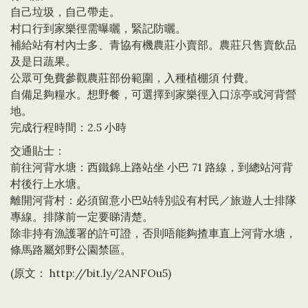
自己垃圾，自己帶走。
村口行到家樂徑需曝曬，緊記防曬。
補給站有村內士多、青協有機農莊小賣部。農莊只售賣飲品
及是日蔬果。
公眾可免費參觀農莊部份範圍，入種植棚須 付費。
自備足夠糧水。想野餐，可選擇到家樂徑入口涼亭或河背營
地。
完成行程時間：2.5 小時
交通貼士：
前往河背水塘：西鐵錦上路站坐 小巴 71 路線，到總站河背
村後行上水塘。
離開河背村：必須留意小巴站特別設有村民／旅遊人士排隊
專線。排隊前一定要睇清楚。
除非持有漁護署的許可證，否則唔能夠揸車直上河背水塘，
條馬路屬郊野公園禁區。
(原文：
http://bit.ly/2ANFOu5
)