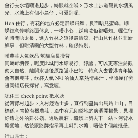
會行去水壩嗰邊起步，轉眼就企喺 S 形水上步道觀賞水塘風
光。水塘上有個小島仔，可愛到呢。
Hea 住行，有花的地方必定群蝶飛舞，反而唔見蜜蜂。蝴
蝶鍾意停喺路面休息，一唔小心，踩扁咗佢都唔知。曬住行
的時間唔太長，進入竹林之道後最清涼。行山見竹林並非新
鮮事，但咁清幽的大型竹林，確係特別。
嘆農莊人氣飲品 幫貓店長掃背
同屬畔塘徑，呢度比城門水塘易行、靜謐，可以更專注於觀
察大自然。離開水塘後原路返小巴站，特意入去香港青年協
會有機農莊，飲杯人氣 №1 的仙人掌熱情果汁，坐喺屋仔旁
邊同貓店長掃背，寫意喔。
認住三 check point 抵水塘
從河背村起步 > 入村經過士多，直行到盡轉出馬路上山，目
標係 > 青協有機農莊，途中有元朗盤地的廣濶開揚景，見埋
好遠之外的雞公嶺。過咗農莊，繼續上斜去下一站 > 河背水
塘營地，然後跟路牌指示再上斜到水塘，唔使半個鐘抵壘。
行山貼士：